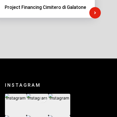
Project Financing Cimitero di Galatone
C
El
INSTAGRAM