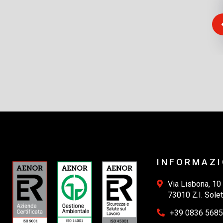
Fashion Academy srl Manutenzione
Impianti Elettrici, Speciali e
Fotovoltaico
INFORMAZI
Via Lisbona, 10
73010 Z.I. Solet
+39 0836 568