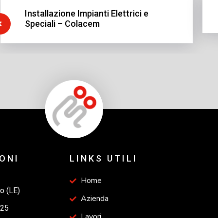
Installazione Impianti Elettrici e
Speciali – Colacem
ONI
LINKS UTILI
Home
o (LE)
Azienda
525
Lavori