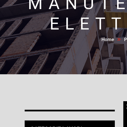
MANUTE
ELETT
Home
P