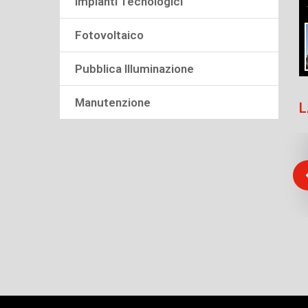
Impianti Tecnologici
Fotovoltaico
Pubblica Illuminazione
Manutenzione
L
Fashion Academy srl Manutenzione
Impianti Elettrici, Speciali e
Fotovoltaico