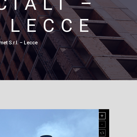
CIALI –
– LECCE
met S.r.l. – Lecce