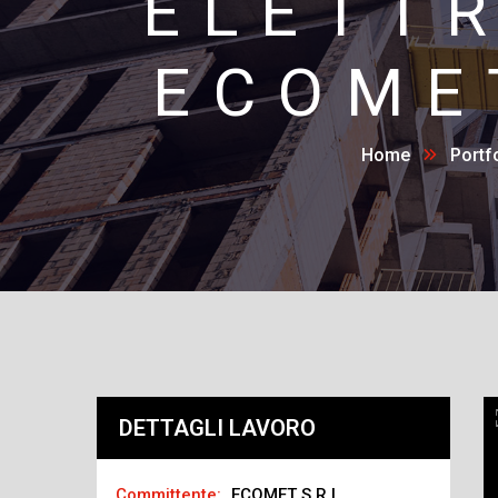
ELETTR
ECOMET
Home
Portf
DETTAGLI LAVORO
Committente:
ECOMET S.R.L.