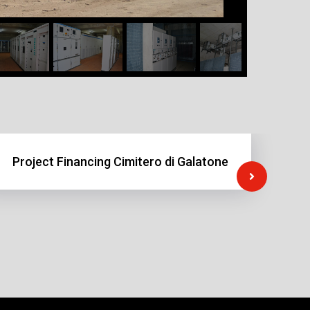
Project Financing Cimitero di Galatone
C
El