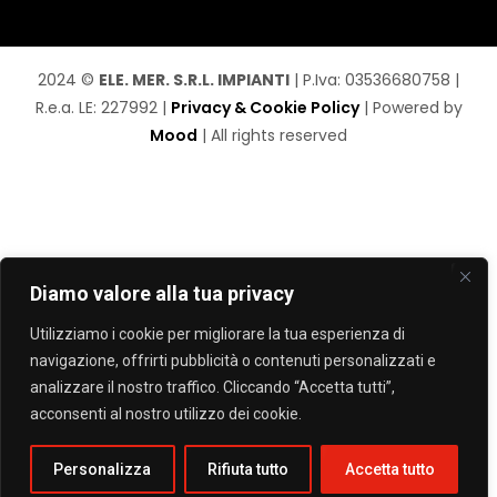
2024 ©
ELE. MER. S.R.L. IMPIANTI
| P.Iva: 03536680758 |
R.e.a. LE: 227992 |
Privacy & Cookie Policy
| Powered by
Mood
| All rights reserved
Diamo valore alla tua privacy
Utilizziamo i cookie per migliorare la tua esperienza di
navigazione, offrirti pubblicità o contenuti personalizzati e
analizzare il nostro traffico. Cliccando “Accetta tutti”,
acconsenti al nostro utilizzo dei cookie.
Personalizza
Rifiuta tutto
Accetta tutto