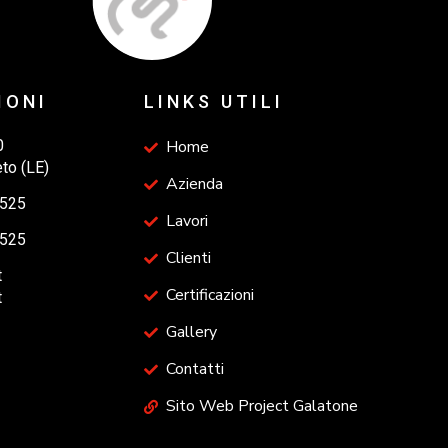
IONI
LINKS UTILI
0
Home
eto (LE)
Azienda
8525
Lavori
8525
Clienti
t
Certificazioni
t
Gallery
Contatti
Sito Web Project Galatone